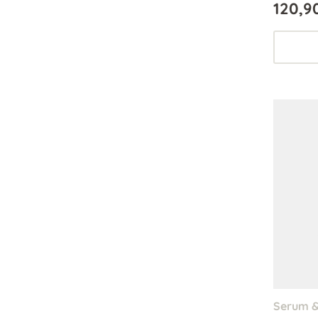
120,9
Hautbala
Serum &