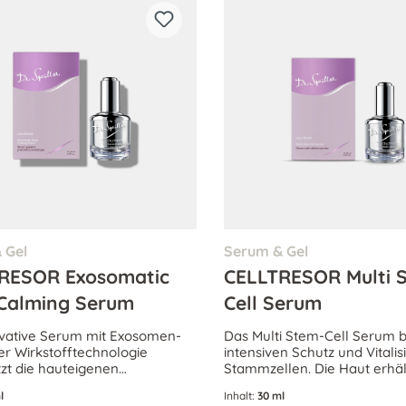
 Gel
Serum & Gel
RESOR Exosomatic
CELLTRESOR Multi 
Calming Serum
Cell Serum
vative Serum mit Exosomen-
Das Multi Stem-Cell Serum b
ter Wirkstofftechnologie
intensiven Schutz und Vitali
tzt die hauteigenen
Stammzellen. Die Haut erhäl
tionsprozesse, bekämpft
Tiefenregeneration für ein j
l
Inhalt:
30 ml
ging effektiv und stärkt die
und strahlendes Aussehen.