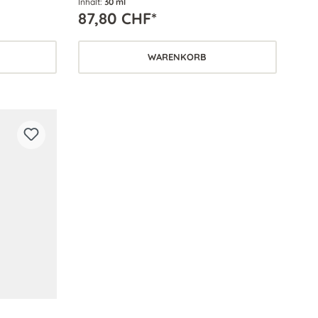
Inhalt:
30 ml
ähigkeit
87,80 CHF*
WARENKORB