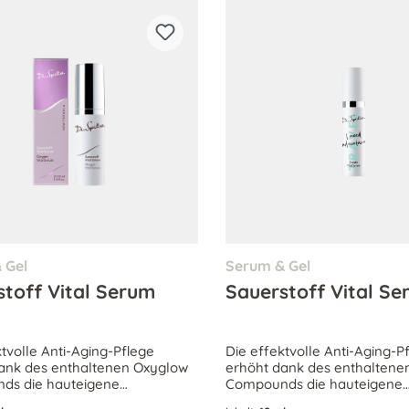
 Gel
Serum & Gel
stoff Vital Serum
Sauerstoff Vital S
ktvolle Anti-Aging-Pflege
Die effektvolle Anti-Aging-P
ank des enthaltenen Oxyglow
erhöht dank des enthaltene
ds die hauteigene
Compounds die hauteigene
kulation, wodurch müde Haut
Mikrozirkulation, wodurch 