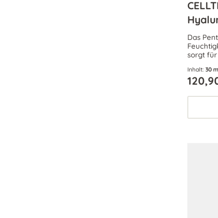
CELLT
Hyalu
Das Pent
Feuchtig
sorgt für
Fältchen
Inhalt:
30 m
– für ein
120,9
frischen 