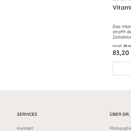
Vitam
Das Vita
strafft d
Zellaktiv
Schutzba
Inhalt:
30 m
strahlen
83,20
SERVICES
ÜBER DR.
Kontakt
Philosophi