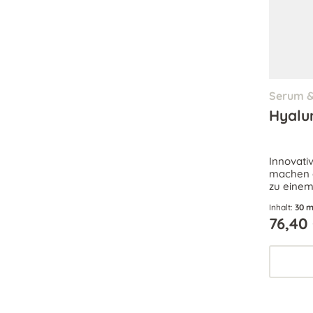
Serum &
Hyalu
Innovati
machen 
zu einem
Falten w
Inhalt:
30 m
intensiv 
76,40