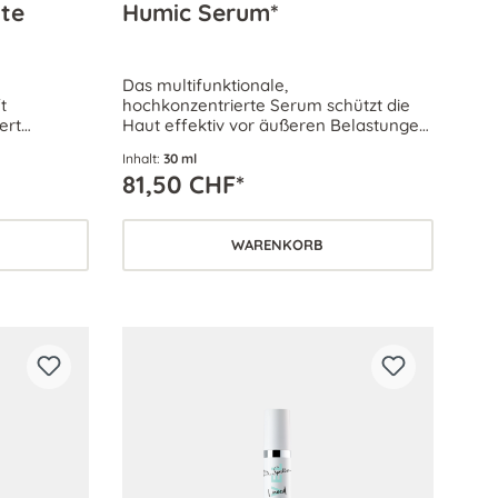
te
Humic Serum*
Das multifunktionale,
t
hochkonzentrierte Serum schützt die
ert
Haut effektiv vor äußeren Belastungen
chhaltig.
und vorzeitiger Hautalterung. Der
Inhalt:
30 ml
zität und
tägliche Wirkstoff-Boost – für jeden
81,50 CHF*
en.
Hauttyp.
WARENKORB