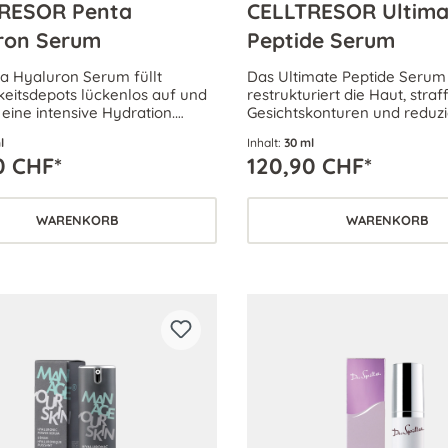
RESOR Penta
CELLTRESOR Ultima
ron Serum
Peptide Serum
a Hyaluron Serum füllt
Das Ultimate Peptide Serum
keitsdepots lückenlos auf und
restrukturiert die Haut, straff
 eine intensive Hydration.
Gesichtskonturen und reduzi
 und Linien werden vermindert
Fältchen und Mimikfalten na
l
Inhalt:
30 ml
 pralles Hautbild und einen
Die Haut gewinnt neue Elasti
0 CHF*
120,90 CHF*
Teint.
jugendlich gefestigte Kontur
WARENKORB
WARENKORB