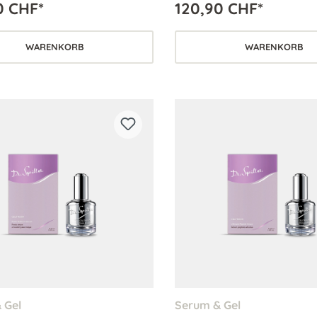
0 CHF*
120,90 CHF*
nce.
WARENKORB
WARENKORB
 Gel
Serum & Gel