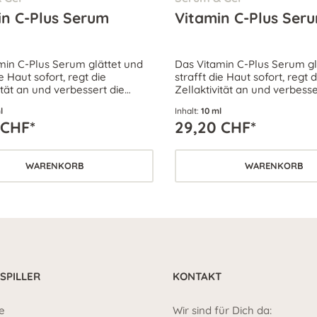
in C-Plus Serum
Vitamin C-Plus Ser
min C-Plus Serum glättet und
Das Vitamin C-Plus Serum gl
ie Haut sofort, regt die
strafft die Haut sofort, regt d
ität an und verbessert die
Zellaktivität an und verbesse
rriere der Haut – für ein
Schutzbarriere der Haut – fü
l
Inhalt:
10 ml
des Erscheinungsbild.
strahlendes Erscheinungsbil
 CHF*
29,20 CHF*
WARENKORB
WARENKORB
 SPILLER
KONTAKT
e
Wir sind für Dich da: