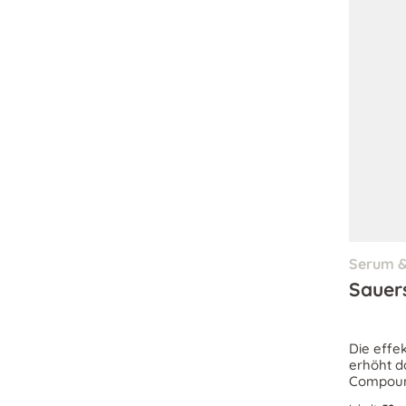
Serum &
Sauer
Die effe
erhöht d
Compoun
Mikrozir