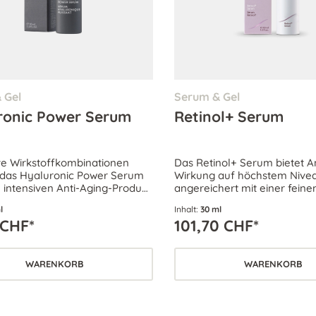
 Gel
Serum & Gel
ronic Power Serum
Retinol+ Serum
ve Wirkstoffkombinationen
Das Retinol+ Serum bietet A
das Hyaluronic Power Serum
Wirkung auf höchstem Niveau
 intensiven Anti-Aging-Produkt.
angereichert mit einer feine
erden geglättet und die Haut
Kombination hocheffektiver 
l
Inhalt:
30 ml
durchfeuchtet.
welche das Hautbild verfein
 CHF*
101,70 CHF*
den Erholungsprozess förde
WARENKORB
WARENKORB