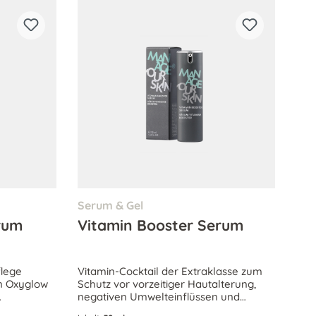
Serum & Gel
erum
Vitamin Booster Serum
flege
Vitamin-Cocktail der Extraklasse zum
n Oxyglow
Schutz vor vorzeitiger Hautalterung,
negativen Umwelteinflüssen und
müde Haut
Reizungen.