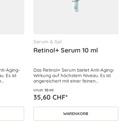
Serum & Gel
Retinol+ Serum 10 ml
nti-Aging-
Das Retinol+ Serum bietet Anti-Aging-
. Es ist
Wirkung auf höchstem Niveau. Es ist
n
angereichert mit einer feinen
Wirkstoffe,
Kombination hocheffektiver Wirkstoffe,
Inhalt:
10 ml
ern und
welche das Hautbild verfeinern und
35,60 CHF*
rn.
den Erholungsprozess fördern.
WARENKORB