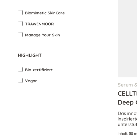
Biomimetic SkinCare
TRAWENMOOR
Manage Your Skin
HIGHLIGHT
Bio-zertifiziert
Vegan
Serum &
CELLT
Deep 
Das inno
inspirier
unterstü
Regenera
Inhalt:
30 m
Inflamma