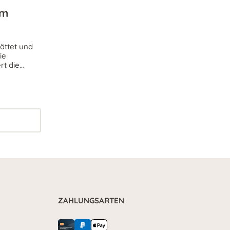
um
ättet und
ie
rt die
r ein
d.
ZAHLUNGSARTEN