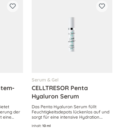
Serum & Gel
Stem-
CELLTRESOR Penta
Hyaluron Serum
ietet
Das Penta Hyaluron Serum füllt
sierung der
Feuchtigkeitsdepots lückenlos auf und
t eine
sorgt für eine intensive Hydration.
ugendliches
Fältchen und Linien werden vermindert
Inhalt:
10 ml
– für ein pralles Hautbild und einen