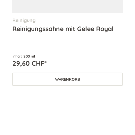
Reinigung
Ton
ask
Reinigungssahne mit Gelee Royal
Al
Inhalt:
200 ml
Inha
29,60 CHF*
29
WARENKORB