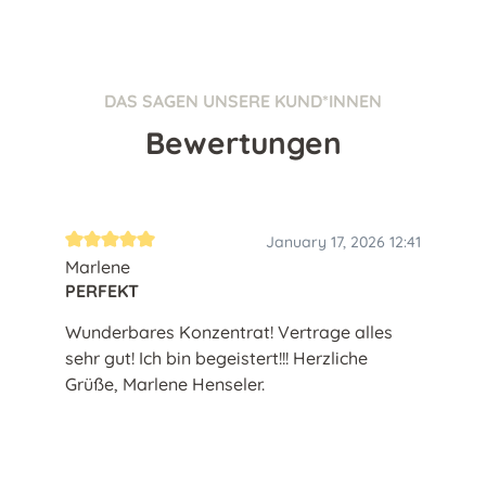
DAS SAGEN UNSERE KUND*INNEN
Bewertungen
January 17, 2026 12:41
Durchschnittliche Bewertung von 5 von 5 Sternen
Marlene
PERFEKT
Wunderbares Konzentrat! Vertrage alles
sehr gut! Ich bin begeistert!!! Herzliche
Grüße, Marlene Henseler.