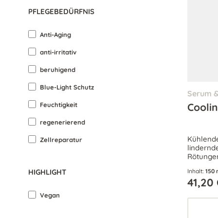
PFLEGEBEDÜRFNIS
Anti-Aging
anti-irritativ
beruhigend
Blue-Light Schutz
Serum &
Feuchtigkeit
Coolin
regenerierend
Kühlende
Zellreparatur
lindernd
Rötungen
umfassen
HIGHLIGHT
Inhalt:
150 
natürlich
41,20
Vegan