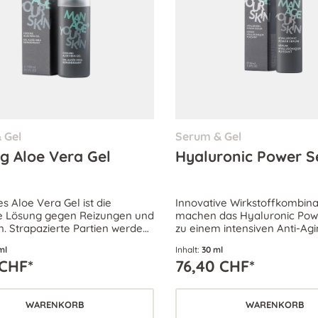
 Gel
Serum & Gel
g Aloe Vera Gel
Hyaluronic Power 
s Aloe Vera Gel ist die
Innovative Wirkstoffkombin
e Lösung gegen Reizungen und
machen das Hyaluronic Po
. Strapazierte Partien werden
zu einem intensiven Anti-Ag
d mit Feuchtigkeit aus
Falten werden geglättet und
ml
Inhalt:
30 ml
er Aloe vera versorgt.
intensiv durchfeuchtet.
 CHF*
76,40 CHF*
WARENKORB
WARENKORB