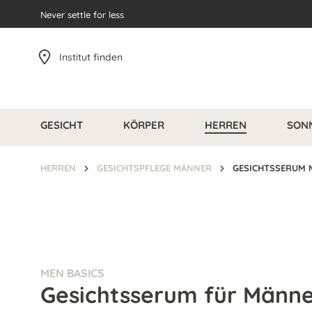
pringen
Never settle for less
Zur Hauptnavigation springen
Institut finden
GESICHT
KÖRPER
HERREN
SON
HERREN
GESICHTSPFLEGE MÄNNER
GESICHTSSERUM
MEN BASICS
Gesichtsserum für Männ