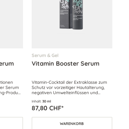
Serum & Gel
Serum
Vitamin Booster Serum
ationen
Vitamin-Cocktail der Extraklasse zum
wer Serum
Schutz vor vorzeitiger Hautalterung,
ing-Produkt.
negativen Umwelteinflüssen und
 die Haut
Reizungen.
Inhalt:
30 ml
87,80 CHF*
WARENKORB