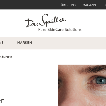
ÜBER UNS
MAGAZIN
T
NE
MARKEN
 MÄNNER
er