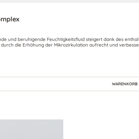
uchtigkeitsfluid steigert dank des enthaltenen Oxyglow Compoun
rozirkulation aufrecht und verbessert so die Hautelastizität.
WARENKORB