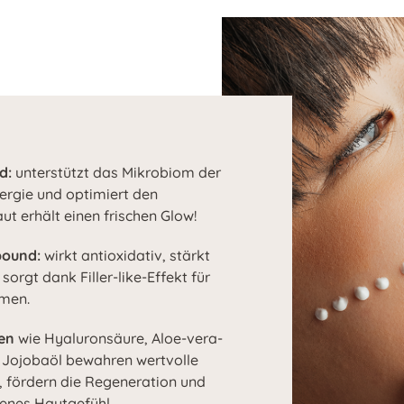
d:
unterstützt das Mikrobiom der
nergie und optimiert den
ut erhält einen frischen Glow!
ound:
wirkt antioxidativ, stärkt
orgt dank Filler-like-Effekt für
umen.
en
wie Hyaluronsäure, Aloe-vera-
d Jojobaöl bewahren wertvolle
t, fördern die Regeneration und
henes Hautgefühl.