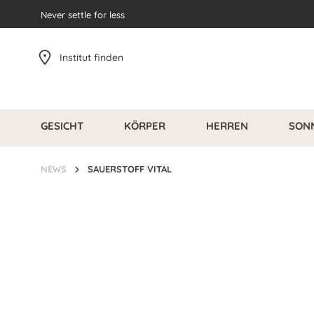
pringen
Never settle for less
Zur Hauptnavigation springen
Institut finden
GESICHT
KÖRPER
HERREN
SON
NEWS
SAUERSTOFF VITAL