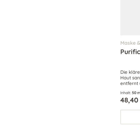
Maske 
Purifi
Die klär
Haut san
entfernt
durch ih
Inhalt:
50 m
ein geklä
48,40
Für jede
öliger u