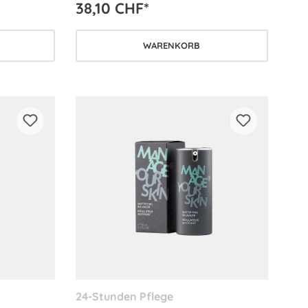
38,10 CHF*
sowie für ölige und unreine Haut.
WARENKORB
24-Stunden Pflege