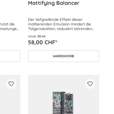
Mattifying Balancer
Der tiefgreifende Effekt dieser
ützt die
mattierenden Emulsion mindert die
Belastungen
Talgproduktion, reduziert störenden
. Der
Hautglanz und stellt das biologische
Inhalt:
50 ml
ür jeden
Gleichgewicht der Haut wieder her.
58,00 CHF*
WARENKORB