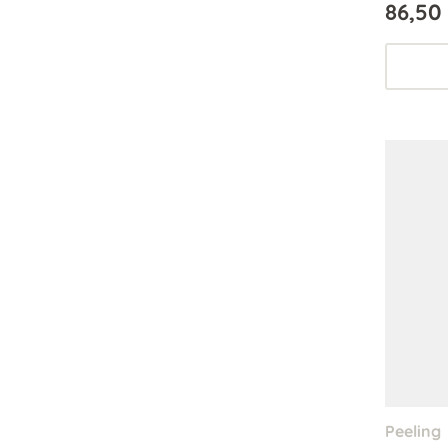
86,50
Geeignet
und unre
Peeling