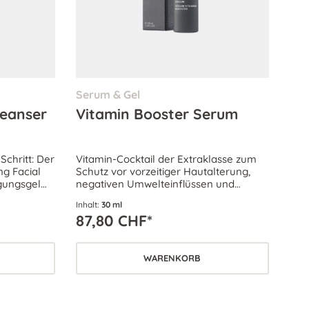
Serum & Gel
leanser
Vitamin Booster Serum
Schritt: Der
Vitamin-Cocktail der Extraklasse zum
g Facial
Schutz vor vorzeitiger Hautalterung,
igungsgel
negativen Umwelteinflüssen und
lebenden
Reizungen.
Inhalt:
30 ml
87,80 CHF*
WARENKORB