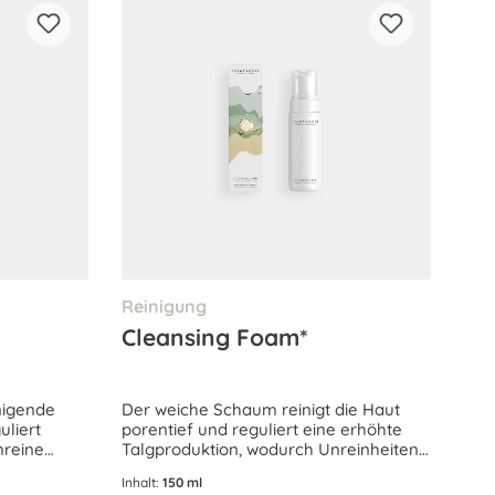
Reinigung
Cleansing Foam*
nigende
Der weiche Schaum reinigt die Haut
uliert
porentief und reguliert eine erhöhte
nreine
Talgproduktion, wodurch Unreinheiten
oduktion
effektiv vermindert werden können.
Inhalt:
150 ml
s Hautbild.
Geeignet für normale und Mischhaut