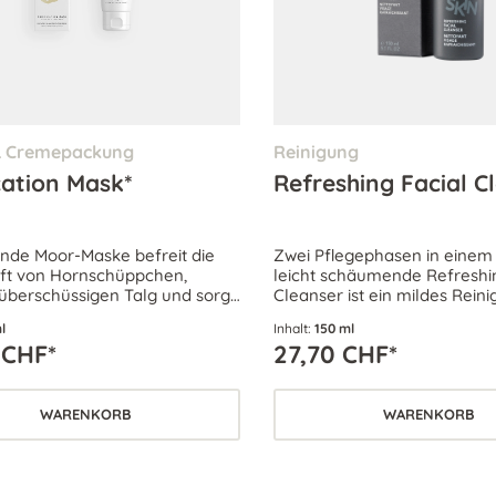
& Cremepackung
Reinigung
cation Mask*
Refreshing Facial C
ende Moor-Maske befreit die
Zwei Pflegephasen in einem 
ft von Hornschüppchen,
leicht schäumende Refreshin
 überschüssigen Talg und sorgt
Cleanser ist ein mildes Rein
ren entschlackenden Effekt für
und gibt der Haut einen be
l
Inhalt:
150 ml
rtes und verfeinertes Hautbild.
Frischekick.
 CHF*
27,70 CHF*
 Haut geeignet, besonders bei
nd unreiner Haut.
WARENKORB
WARENKORB