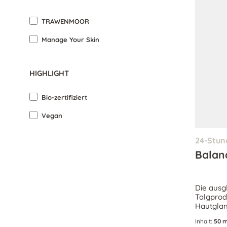
TRAWENMOOR
Manage Your Skin
HIGHLIGHT
Bio-zertifiziert
Vegan
24-Stun
Balan
Die ausg
Talgprod
Hautglan
effektiv
Inhalt:
50 m
Hautparti