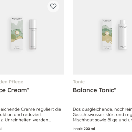
den Pflege
Tonic
ce Cream*
Balance Tonic*
leichende Creme reguliert die
Das ausgleichende, nachrei
uktion und reduziert
Gesichtswasser klärt und reg
z. Unreinheiten werden
Mischhaut sowie ölige und u
 gemindert und trockene
Haut. Es mindert die Talgpr
l
Inhalt:
200 ml
en mit Feuchtigkeit versorgt.
und sorgt für ein verfeinerte