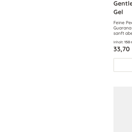
Gentl
Gel
Feine Pe
Guarana-
sanft ab
Hornschü
Inhalt:
150 
glatt und
33,70