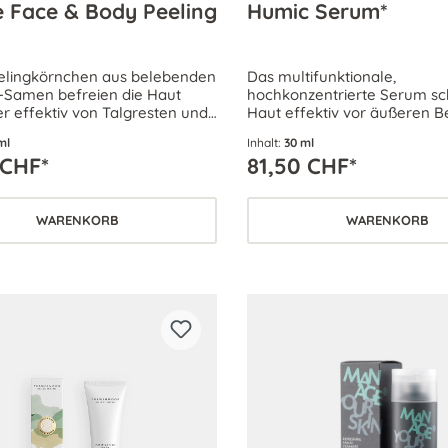
e Face & Body Peeling
Humic Serum*
elingkörnchen aus belebenden
Das multifunktionale,
Samen befreien die Haut
hochkonzentrierte Serum sch
er effektiv von Talgresten und
Haut effektiv vor äußeren 
ppchen. Sie erscheint sofort
und vorzeitiger Hautalterung
ml
Inhalt:
30 ml
 porentief rein.
tägliche Wirkstoff-Boost – f
 CHF*
81,50 CHF*
Hauttyp.
WARENKORB
WARENKORB