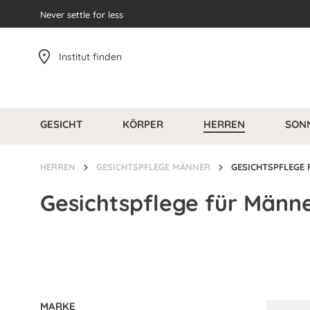
pringen
Never settle for less
Zur Hauptnavigation springen
Institut finden
GESICHT
KÖRPER
HERREN
SON
HERREN
GESICHTSPFLEGE MÄNNER
GESICHTSPFLEGE 
Gesichtspflege für Männ
MARKE