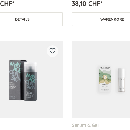
 CHF*
38,10 CHF*
 für Mischhaut sowie für ölige
ine Haut.
DETAILS
WARENKORB
Serum & Gel