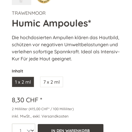
TRAWENMOOR
Humic Ampoules*
Die hochdosierten Ampullen klären das Hautbild,
schützen vor negativen Umweltbelastungen und
verleihen sofortige Spannkraft. Ideal als Intensiv-
Kur Für jede Haut geeignet.
Inhalt
1 x 2 ml
7 x 2 ml
8,30 CHF *
2 Milliliter
(415,00 CHF* / 100 Milliliter)
inkl. MwSt., exkl. Versandkosten
Produkt Anzahl: Wähle die gewünschte 
IN DEN WARENKORB