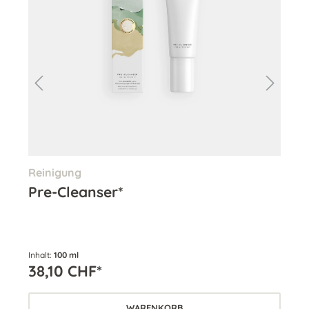
Reinigung
Re
Pre-Cleanser*
Cl
Inhalt:
100 ml
Inha
38,10 CHF*
38
WARENKORB