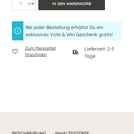
Produkt Anzahl: Wähle die gewünschte 
IN DEN WARENKORB
Bei jeder Bestellung erhältst Du ein
exklusives Vote & Win Geschenk gratis!
Zum Merkzettel
Lieferzeit: 2-5
hinzufügen
Tage
BESCHREIBUNG
INHALTSSTOFFE