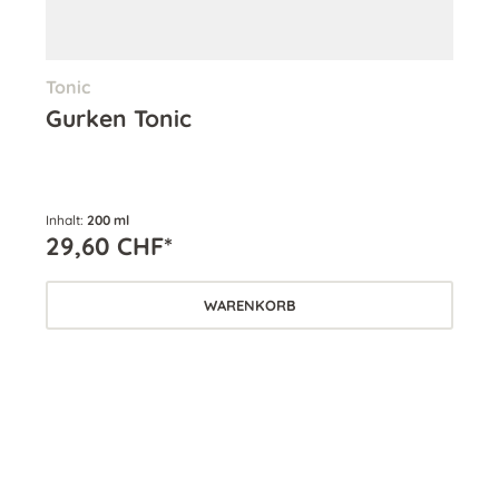
Tonic
Aug
Gurken Tonic
Se
Inhalt:
200 ml
Inha
29,60 CHF*
67
WARENKORB