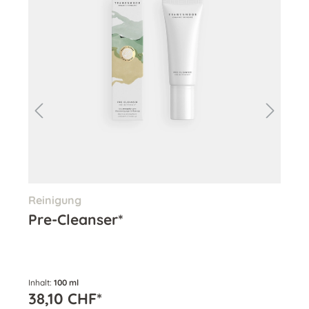
Reinigung
Re
Pre-Cleanser*
Cl
Inhalt:
100 ml
Inha
38,10 CHF*
38